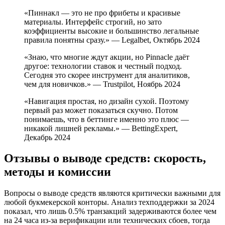
«Пиннакл — это не про фрибеты и красивые
материалы. Интерфейс строгий, но зато
коэффициенты высокие и большинство легальные
правила понятны сразу.» — Legalbet, Октябрь 2024
«Знаю, что многие ждут акции, но Pinnacle даёт
другое: технологии ставок и честный подход.
Сегодня это скорее инструмент для аналитиков,
чем для новичков.» — Trustpilot, Ноябрь 2024
«Навигация простая, но дизайн сухой. Поэтому
первый раз может показаться скучно. Потом
понимаешь, что в беттинге именно это плюс —
никакой лишней рекламы.» — BettingExpert,
Декабрь 2024
Отзывы о выводе средств: скорость,
методы и комиссии
Вопросы о выводе средств являются критически важными для
любой букмекерской конторы. Анализ техподдержки за 2024
показал, что лишь 0.5% транзакций задерживаются более чем
на 24 часа из-за верификации или технических сбоев, тогда