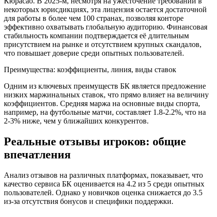
Кюрасао. В 2025-м, несмотря на ужесточение требований в
некоторых юрисдикциях, эта лицензия остается достаточной
для работы в более чем 100 странах, позволяя конторе
эффективно охватывать глобальную аудиторию. Финансовая
стабильность компании подтверждается её длительным
присутствием на рынке и отсутствием крупных скандалов,
что повышает доверие среди опытных пользователей.
Преимущества: коэффициенты, линия, виды ставок
Одним из ключевых преимуществ БК является предложение
низких маржинальных ставок, что прямо влияет на величину
коэффициентов. Средняя маржа на основные виды спорта,
например, на футбольные матчи, составляет 1.8-2.2%, что на
2-3% ниже, чем у ближайших конкурентов.
Реальные отзывы игроков: общие
впечатления
Анализ отзывов на различных платформах, показывает, что
качество сервиса БК оценивается на 4.2 из 5 среди опытных
пользователей. Однако у новичков оценка снижается до 3.5
из-за отсутствия бонусов и специфики поддержки.