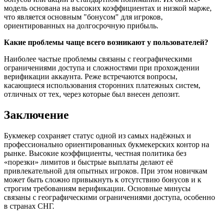
модель основана на высоких коэффициентах и низкой марже,
что является основным "бонусом" для игроков,
ориентированных на долгосрочную прибыль.
Какие проблемы чаще всего возникают у пользователей?
Наиболее частые проблемы связаны с географическими
ограничениями доступа и сложностями при прохождении
верификации аккаунта. Реже встречаются вопросы,
касающиеся использования сторонних платежных систем,
отличных от тех, через которые был внесен депозит.
Заключение
Букмекер сохраняет статус одной из самых надёжных и
профессионально ориентированных букмекерских контор на
рынке. Высокие коэффициенты, честная политика без
«порезки» лимитов и быстрые выплаты делают её
привлекательной для опытных игроков. При этом новичкам
может быть сложно привыкнуть к отсутствию бонусов и к
строгим требованиям верификации. Основные минусы
связаны с географическими ограничениями доступа, особенно
в странах СНГ.