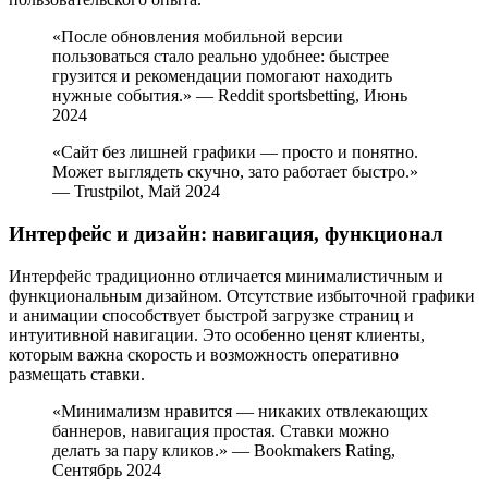
«После обновления мобильной версии
пользоваться стало реально удобнее: быстрее
грузится и рекомендации помогают находить
нужные события.» — Reddit sportsbetting, Июнь
2024
«Сайт без лишней графики — просто и понятно.
Может выглядеть скучно, зато работает быстро.»
— Trustpilot, Май 2024
Интерфейс и дизайн: навигация, функционал
Интерфейс традиционно отличается минималистичным и
функциональным дизайном. Отсутствие избыточной графики
и анимации способствует быстрой загрузке страниц и
интуитивной навигации. Это особенно ценят клиенты,
которым важна скорость и возможность оперативно
размещать ставки.
«Минимализм нравится — никаких отвлекающих
баннеров, навигация простая. Ставки можно
делать за пару кликов.» — Bookmakers Rating,
Сентябрь 2024